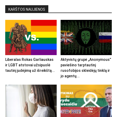
KARŠTOS NAUJIENOS
Liberalas Rokas Garliauskas
Aktyvistų grupė „Anonymous”
ir LGBT atstovai užsipuolė
paviešino tarptautinį
tautinį judėjimą už išreikštą...
rusofobijos skleidėjų tinklą ir
jo agentų...