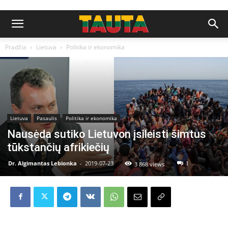
Pradžia
Lietuva
Politika ir ekonomika
Lietuva
Pasaulis
Politika ir ekonomika
Nausėda sutiko Lietuvon įsileisti šimtus
tūkstančių afrikiečių
Dr. Algimantas Lebionka
-
2019-07-23
1
3 868 views