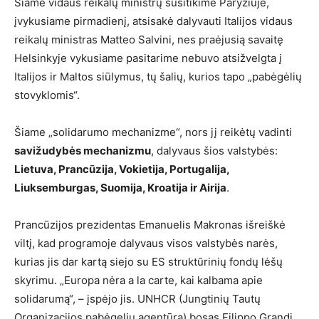
Šiame vidaus reikalų ministrų susitikime Paryžiuje,
įvykusiame pirmadienį, atsisakė dalyvauti Italijos vidaus
reikalų ministras Matteo Salvini, nes praėjusią savaitę
Helsinkyje vykusiame pasitarime nebuvo atsižvelgta į
Italijos ir Maltos siūlymus, tų šalių, kurios tapo „pabėgėlių
stovyklomis“.
Šiame „solidarumo mechanizme“, nors jį reikėtų vadinti
savižudybės mechanizmu
, dalyvaus šios valstybės:
Lietuva, Prancūzija, Vokietija, Portugalija,
Liuksemburgas, Suomija, Kroatija ir Airija
.
Prancūzijos prezidentas Emanuelis Makronas išreiškė
viltį, kad programoje dalyvaus visos valstybės narės,
kurias jis dar kartą siejo su ES struktūrinių fondų lėšų
skyrimu. „Europa nėra a la carte, kai kalbama apie
solidarumą“, – įspėjo jis. UNHCR (Jungtinių Tautų
Organizacijos pabėgelių agentūra) bosas Filippo Grandi