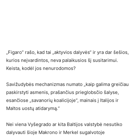
„Figaro” rašo, kad tai „aktyvios dalyvės“ ir yra dar šešios,
kurios neįvardintos, neva palaikusios šį susitarimui.
Keista, kodėl jos nenurodomos?
Savižudybės mechanizmas numato „kaip galima greičiau
paskirstyti asmenis, prašančius prieglobsčio šalyse,
esančiose „savanorių koalicijoje“, mainais į Italijos ir
Maltos uostų atidarymą.“
Nei viena Vyšegrado ar kita Baltijos valstybė nesutiko
dalyvauti šioje Makrono ir Merkel sugalvotoje