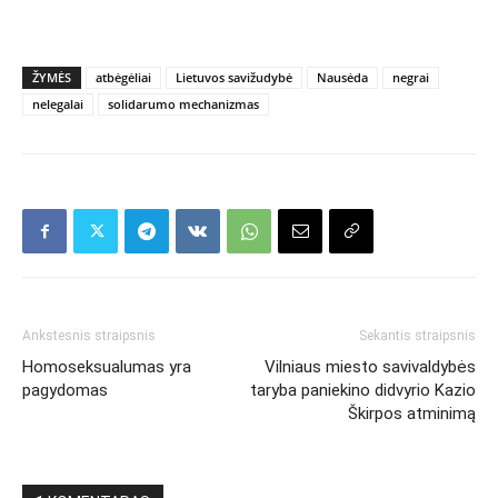
ŽYMĖS
atbėgėliai
Lietuvos savižudybė
Nausėda
negrai
nelegalai
solidarumo mechanizmas
Ankstesnis straipsnis
Sekantis straipsnis
Homoseksualumas yra
Vilniaus miesto savivaldybės
pagydomas
taryba paniekino didvyrio Kazio
Škirpos atminimą