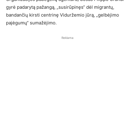
gyrė padarytą pažangą, „susirūpinęs“ dėl migrantų,
bandančių kirsti centrinę Viduržemio jūrą, „gelbėjimo
pajėgumų“ sumažėjimo.
Reklama