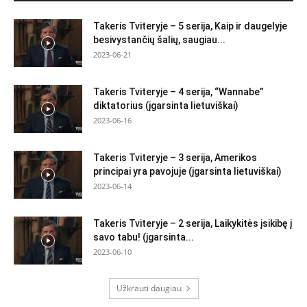
Takeris Tviteryje – 5 serija, Kaip ir daugelyje
besivystančių šalių, saugiau...
2023-06-21
Takeris Tviteryje – 4 serija, “Wannabe”
diktatorius (įgarsinta lietuviškai)
2023-06-16
Takeris Tviteryje – 3 serija, Amerikos
principai yra pavojuje (įgarsinta lietuviškai)
2023-06-14
Takeris Tviteryje – 2 serija, Laikykitės įsikibę į
savo tabu! (įgarsinta...
2023-06-10
Užkrauti daugiau