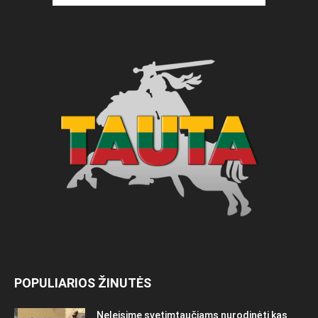
POPULIARIOS ŽINUTĖS
Neleisime svetimtaučiams nurodinėti kas