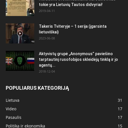
tokie yra Lietuvių Tautos didvyriai!
2019-04-11
Takeris Tviteryje – 1 serija (įgarsinta
lietuviškai)
2023-06-08
Aktyvistų grupė „Anonymous” paviešino
tarptautinį rusofobijos skleidėjų tinklą ir jo
agentų...
2018-12-04
POPULIARUS KATEGORIJĄ
Lietuva
31
Video
17
Pasaulis
17
Politika ir ekonomika
15