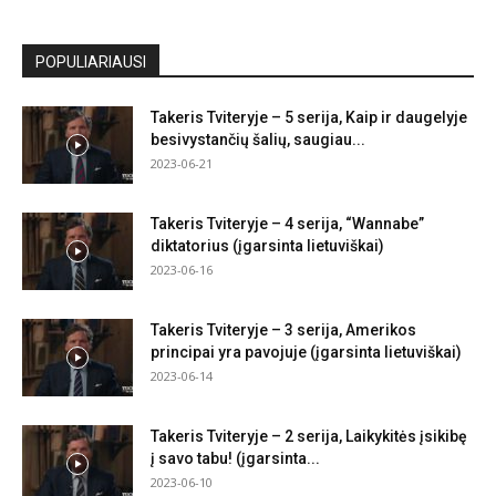
POPULIARIAUSI
Takeris Tviteryje – 5 serija, Kaip ir daugelyje
besivystančių šalių, saugiau...
2023-06-21
Takeris Tviteryje – 4 serija, “Wannabe”
diktatorius (įgarsinta lietuviškai)
2023-06-16
Takeris Tviteryje – 3 serija, Amerikos
principai yra pavojuje (įgarsinta lietuviškai)
2023-06-14
Takeris Tviteryje – 2 serija, Laikykitės įsikibę
į savo tabu! (įgarsinta...
2023-06-10