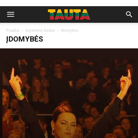
Pradžia
Gyvenimo būdas
Įdomybės
ĮDOMYBĖS