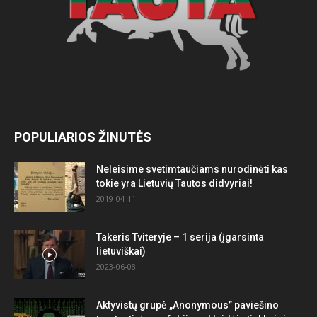
POPULIARIOS ŽINUTĖS
Neleisime svetimtaučiams nurodinėti kas
tokie yra Lietuvių Tautos didvyriai!
2019-04-11
Takeris Tviteryje – 1 serija (įgarsinta
lietuviškai)
2023-06-08
Aktyvistų grupė „Anonymous” paviešino