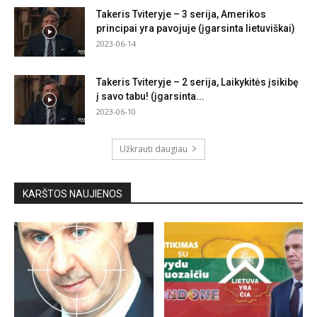
Takeris Tviteryje – 3 serija, Amerikos
principai yra pavojuje (įgarsinta lietuviškai)
2023-06-14
Takeris Tviteryje – 2 serija, Laikykitės įsikibę
į savo tabu! (įgarsinta...
2023-06-10
Užkrauti daugiau
KARŠTOS NAUJIENOS