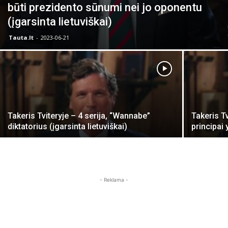
būti prezidento sūnumi nei jo oponentu
(įgarsinta lietuviškai)
Tauta.lt
-
2023-06-21
Takeris Tviteryje – 4 serija, “Wannabe”
Takeris Tv
diktatorius (įgarsinta lietuviškai)
principai 
- Reklama -