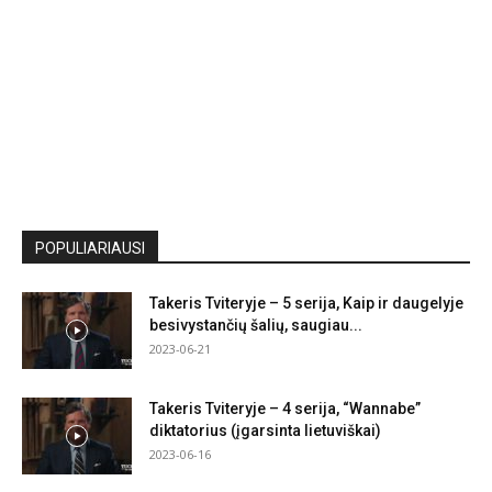
POPULIARIAUSI
Takeris Tviteryje – 5 serija, Kaip ir daugelyje
besivystančių šalių, saugiau...
2023-06-21
Takeris Tviteryje – 4 serija, “Wannabe”
diktatorius (įgarsinta lietuviškai)
2023-06-16