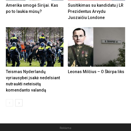
Amerika smogė Sirijai. Kas
Susitikimas su kandidatu į LR
po to laukia mūsų?
Prezidentus Arvydu
Juozaičiu Londone
Teismas Nyderlandų
Leonas Milčius – O Škirpa liks
vyriausybei įsakė nedelsiant
nutraukti neteisėtą
komendanto valandą
Reklama