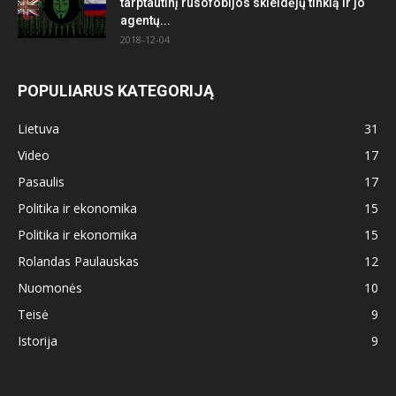
tarptautinį rusofobijos skleidėjų tinklą ir jo
agentų...
2018-12-04
POPULIARUS KATEGORIJĄ
Lietuva
31
Video
17
Pasaulis
17
Politika ir ekonomika
15
Politika ir ekonomika
15
Rolandas Paulauskas
12
Nuomonės
10
Teisė
9
Istorija
9