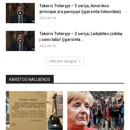
Takeris Tviteryje – 3 serija, Amerikos
principai yra pavojuje (įgarsinta lietuviškai)
2023-06-14
Takeris Tviteryje – 2 serija, Laikykitės įsikibę
į savo tabu! (įgarsinta...
2023-06-10
Užkrauti daugiau
KARŠTOS NAUJIENOS