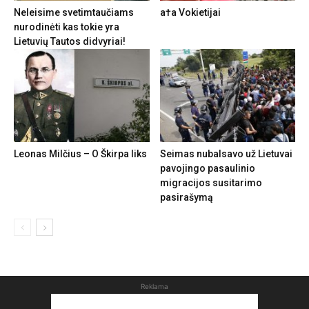
Neleisime svetimtaučiams
a†a Vokietijai
nurodinėti kas tokie yra
Lietuvių Tautos didvyriai!
Leonas Milčius – O Škirpa liks
Seimas nubalsavo už Lietuvai
pavojingo pasaulinio
migracijos susitarimo
pasirašymą
Reklama