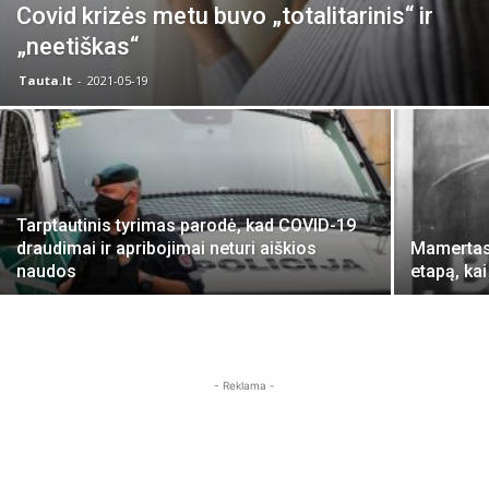
Covid krizės metu buvo „totalitarinis“ ir
„neetiškas“
Tauta.lt
-
2021-05-19
Tarptautinis tyrimas parodė, kad COVID-19
draudimai ir apribojimai neturi aiškios
Mamertas 
naudos
etapą, ka
- Reklama -