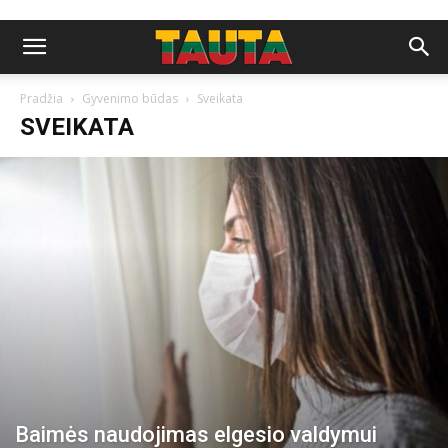
Pradžia
Gyvenimo būdas
Sveikata
SVEIKATA
Baimės naudojimas elgesio valdymui