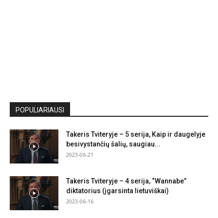
POPULIARIAUSI
Takeris Tviteryje – 5 serija, Kaip ir daugelyje
besivystančių šalių, saugiau...
2023-06-21
Takeris Tviteryje – 4 serija, “Wannabe”
diktatorius (įgarsinta lietuviškai)
2023-06-16