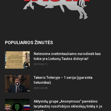
POPULIARIOS ŽINUTĖS
Neleisime svetimtaučiams nurodinėti kas
tokie yra Lietuvių Tautos didvyriai!
2019-04-11
Takeris Tviteryje – 1 serija (įgarsinta
lietuviškai)
2023-06-08
Aktyvistų grupė „Anonymous” paviešino
tarptautinį rusofobijos skleidėjų tinklą ir jo