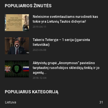
POPULIARIOS ŽINUTĖS
Neleisime svetimtaučiams nurodinėti kas
tokie yra Lietuvių Tautos didvyriai!
2019-04-11
Takeris Tviteryje – 1 serija (įgarsinta
lietuviškai)
2023-06-08
Aktyvistų grupė „Anonymous” paviešino
tarptautinį rusofobijos skleidėjų tinklą ir jo
agentų...
2018-12-04
POPULIARUS KATEGORIJĄ
Lietuva
31