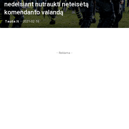
nedelsiant nutraukti neteisėtą
komendanto valandą
Tauta.lt
-
2021-02-16
- Reklama -