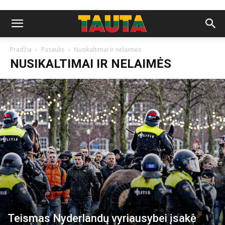
Pradžia
Pasaulis
Nusikaltimai ir nelaimės
NUSIKALTIMAI IR NELAIMĖS
Teismas Nyderlandų vyriausybei įsakė