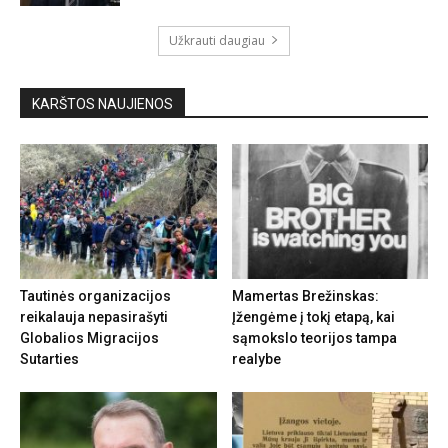
Užkrauti daugiau
KARŠTOS NAUJIENOS
Tautinės organizacijos
Mamertas Brežinskas:
reikalauja nepasirašyti
Įžengėme į tokį etapą, kai
Globalios Migracijos
sąmokslo teorijos tampa
Sutarties
realybe