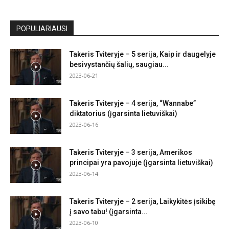
POPULIARIAUSI
Takeris Tviteryje – 5 serija, Kaip ir daugelyje
besivystančių šalių, saugiau...
2023-06-21
Takeris Tviteryje – 4 serija, “Wannabe”
diktatorius (įgarsinta lietuviškai)
2023-06-16
Takeris Tviteryje – 3 serija, Amerikos
principai yra pavojuje (įgarsinta lietuviškai)
2023-06-14
Takeris Tviteryje – 2 serija, Laikykitės įsikibę
į savo tabu! (įgarsinta...
2023-06-10