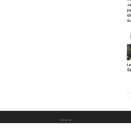
Ja
pa
Gl
Su
Le
Šk
Reklama