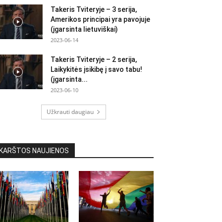
Takeris Tviteryje – 3 serija,
Amerikos principai yra pavojuje
(įgarsinta lietuviškai)
2023-06-14
Takeris Tviteryje – 2 serija,
Laikykitės įsikibę į savo tabu!
(įgarsinta...
2023-06-10
Užkrauti daugiau
KARŠTOS NAUJIENOS