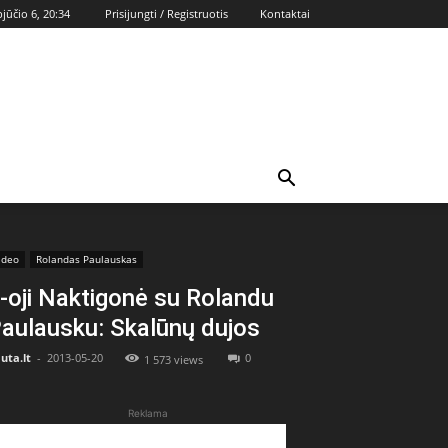
pjūčio 6, 20:34
Prisijungti / Registruotis
Kontaktai
ideo
Rolandas Paulauskas
-oji Naktigonė su Rolandu
aulausku: Skalūnų dujos
uta.lt
-
2013-05-20
0
1 573 views
Reklama