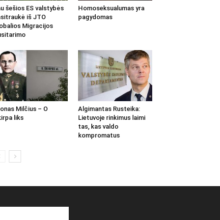
u šešios ES valstybės
Homoseksualumas yra
sitraukė iš JTO
pagydomas
obalios Migracijos
sitarimo
onas Milčius – O
Algimantas Rusteika:
irpa liks
Lietuvoje rinkimus laimi
tas, kas valdo
kompromatus