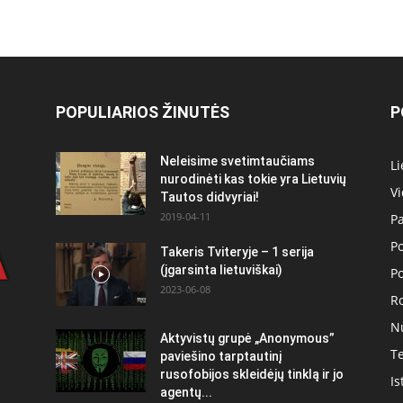
POPULIARIOS ŽINUTĖS
P
Neleisime svetimtaučiams
Li
nurodinėti kas tokie yra Lietuvių
V
Tautos didvyriai!
2019-04-11
Pa
Po
Takeris Tviteryje – 1 serija
(įgarsinta lietuviškai)
Po
2023-06-08
R
N
Aktyvistų grupė „Anonymous”
Te
paviešino tarptautinį
rusofobijos skleidėjų tinklą ir jo
Is
agentų...