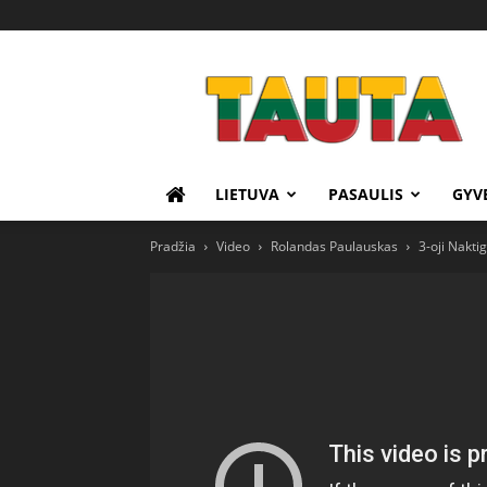
Tauta.lt
LIETUVA
PASAULIS
GYV
Pradžia
Video
Rolandas Paulauskas
3-oji Nakti