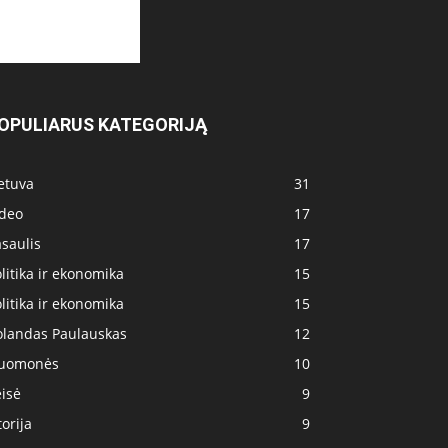
OPULIARUS KATEGORIJĄ
etuva
31
ideo
17
saulis
17
litika ir ekonomika
15
litika ir ekonomika
15
olandas Paulauskas
12
uomonės
10
isė
9
torija
9