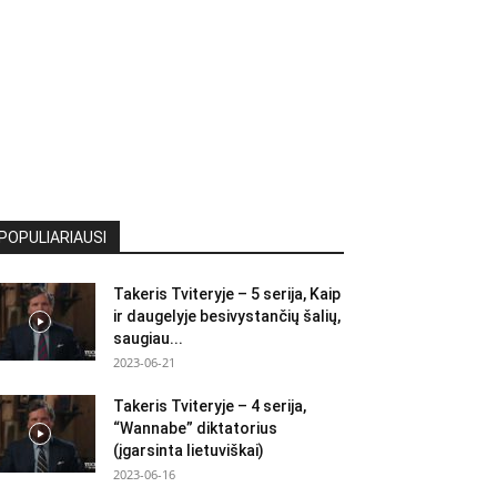
POPULIARIAUSI
Takeris Tviteryje – 5 serija, Kaip
ir daugelyje besivystančių šalių,
saugiau...
2023-06-21
Takeris Tviteryje – 4 serija,
“Wannabe” diktatorius
(įgarsinta lietuviškai)
2023-06-16