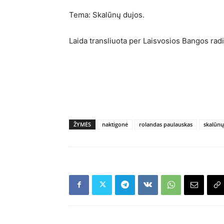
Tema: Skalūnų dujos.
Laida transliuota per Laisvosios Bangos rad
ŽYMĖS
naktigonė
rolandas paulauskas
skalūnų