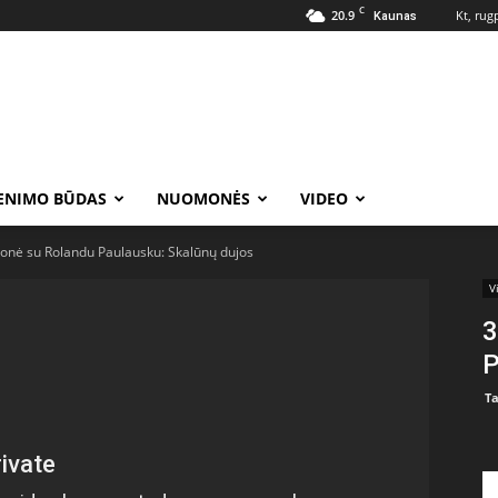
C
20.9
Kt, rug
Kaunas
ENIMO BŪDAS
NUOMONĖS
VIDEO
gonė su Rolandu Paulausku: Skalūnų dujos
V
3
P
Ta