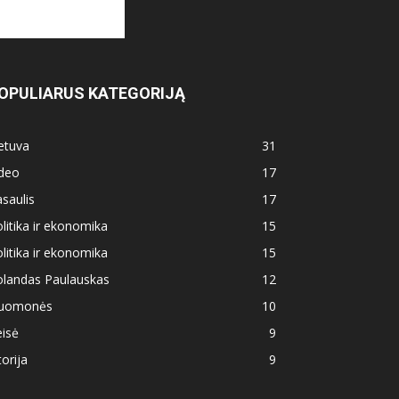
OPULIARUS KATEGORIJĄ
etuva
31
ideo
17
saulis
17
litika ir ekonomika
15
litika ir ekonomika
15
olandas Paulauskas
12
uomonės
10
isė
9
torija
9