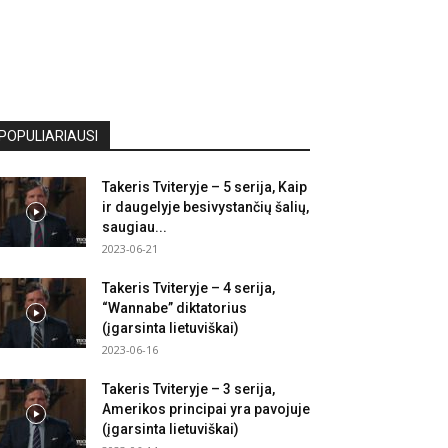
POPULIARIAUSI
Takeris Tviteryje – 5 serija, Kaip
ir daugelyje besivystančių šalių,
saugiau...
2023-06-21
Takeris Tviteryje – 4 serija,
“Wannabe” diktatorius
(įgarsinta lietuviškai)
2023-06-16
Takeris Tviteryje – 3 serija,
Amerikos principai yra pavojuje
(įgarsinta lietuviškai)