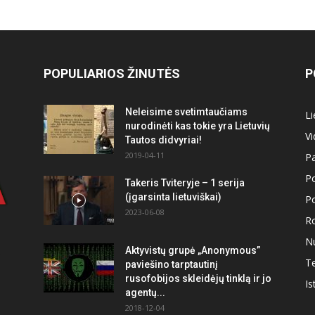
POPULIARIOS ŽINUTĖS
P
Neleisime svetimtaučiams
Li
nurodinėti kas tokie yra Lietuvių
V
Tautos didvyriai!
2019-04-11
Pa
Po
Takeris Tviteryje – 1 serija
(įgarsinta lietuviškai)
Po
2023-06-08
R
N
Aktyvistų grupė „Anonymous”
Te
paviešino tarptautinį
rusofobijos skleidėjų tinklą ir jo
Is
agentų...
2018-12-04