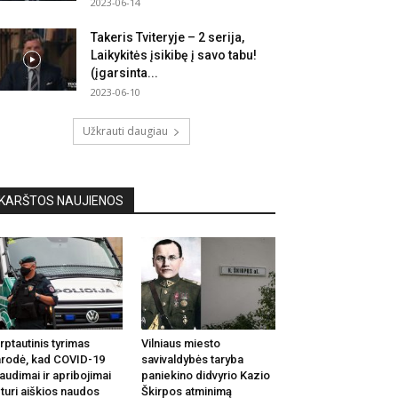
2023-06-14
Takeris Tviteryje – 2 serija,
Laikykitės įsikibę į savo tabu!
(įgarsinta...
2023-06-10
Užkrauti daugiau
KARŠTOS NAUJIENOS
rptautinis tyrimas
Vilniaus miesto
rodė, kad COVID-19
savivaldybės taryba
audimai ir apribojimai
paniekino didvyrio Kazio
turi aiškios naudos
Škirpos atminimą