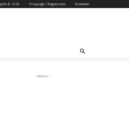
jūčio 8, 15:53
Prisijungti / Registruotis
Kontaktai
- Reklama -