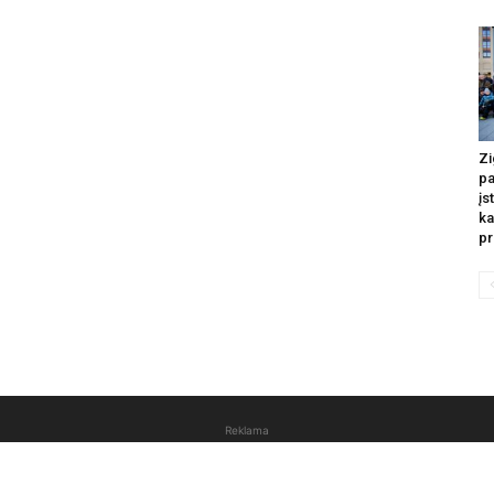
Zi
pa
įs
ka
pr
Reklama