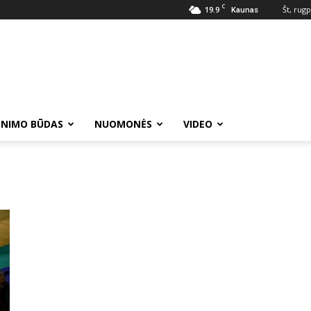
C
19.9
Št, rugp
Kaunas
ENIMO BŪDAS
NUOMONĖS
VIDEO