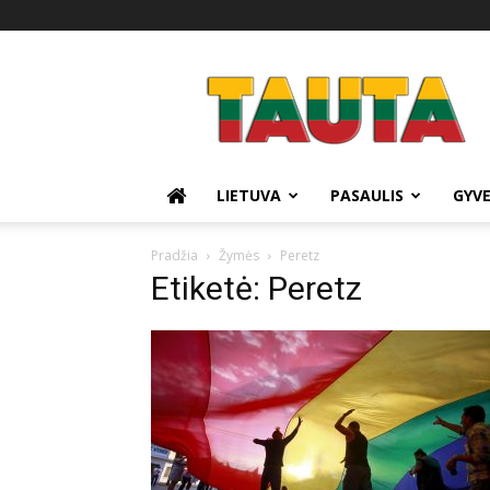
Tauta.lt
LIETUVA
PASAULIS
GYV
Pradžia
Žymės
Peretz
Etiketė: Peretz