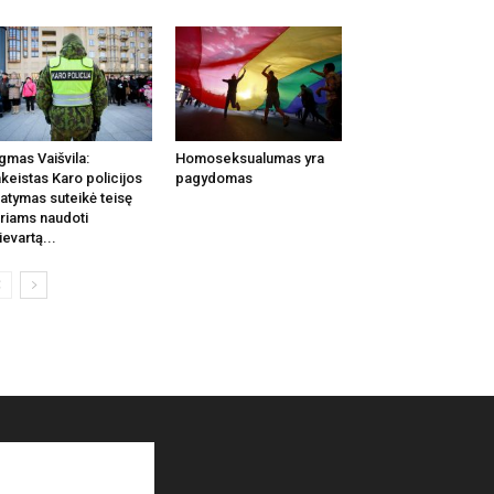
gmas Vaišvila:
Homoseksualumas yra
keistas Karo policijos
pagydomas
tatymas suteikė teisę
riams naudoti
ievartą...