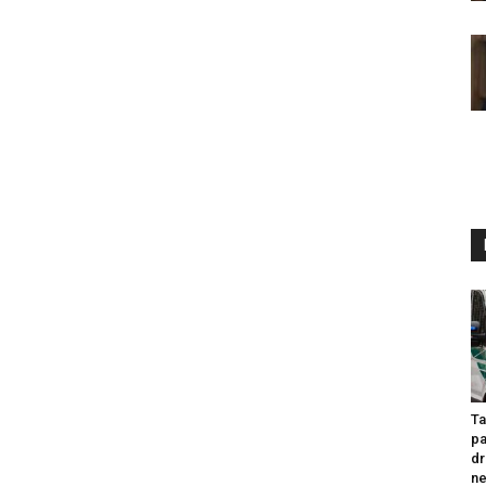
Ta
pa
dr
ne