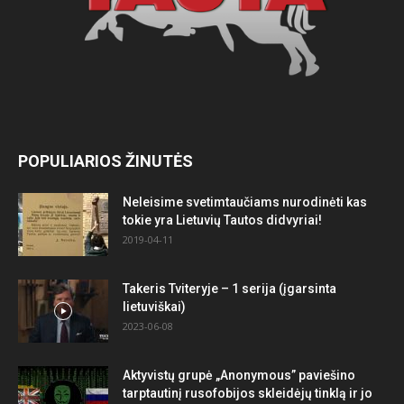
POPULIARIOS ŽINUTĖS
Neleisime svetimtaučiams nurodinėti kas
tokie yra Lietuvių Tautos didvyriai!
2019-04-11
Takeris Tviteryje – 1 serija (įgarsinta
lietuviškai)
2023-06-08
Aktyvistų grupė „Anonymous” paviešino
tarptautinį rusofobijos skleidėjų tinklą ir jo