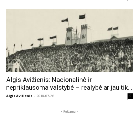
Algis Avižienis: Nacionalinė ir
nepriklausoma valstybė – realybė ar jau tik...
Algis Avižienis
-
2018-07-26
0
- Reklama -