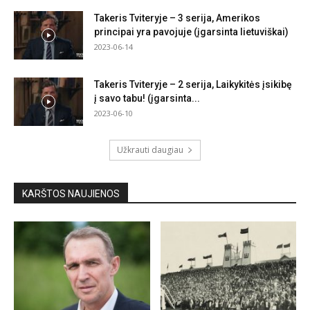
Takeris Tviteryje – 3 serija, Amerikos
principai yra pavojuje (įgarsinta lietuviškai)
2023-06-14
Takeris Tviteryje – 2 serija, Laikykitės įsikibę
į savo tabu! (įgarsinta...
2023-06-10
Užkrauti daugiau
KARŠTOS NAUJIENOS