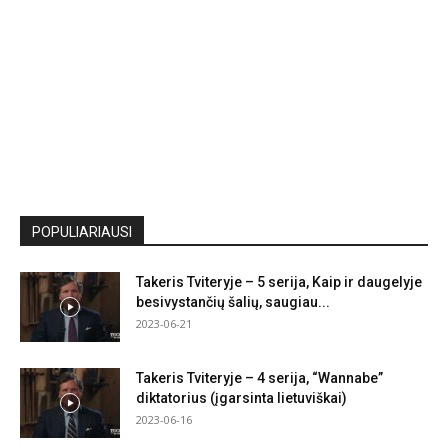
POPULIARIAUSI
Takeris Tviteryje – 5 serija, Kaip ir daugelyje
besivystančių šalių, saugiau...
2023-06-21
Takeris Tviteryje – 4 serija, “Wannabe”
diktatorius (įgarsinta lietuviškai)
2023-06-16