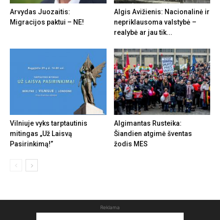
Arvydas Juozaitis:
Algis Avižienis: Nacionalinė ir
Migracijos paktui – NE!
nepriklausoma valstybė –
realybė ar jau tik...
Vilniuje vyks tarptautinis
Algimantas Rusteika:
mitingas „Už Laisvą
Šiandien atgimė šventas
Pasirinkimą!”
žodis MES
Reklama