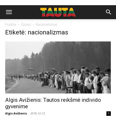
Pradžia
Žymės
Nacionalizmas
Etiketė: nacionalizmas
Algis Avižienis: Tautos reikšmė individo
gyvenime
Algis Avižienis
-
2018-12-12
1