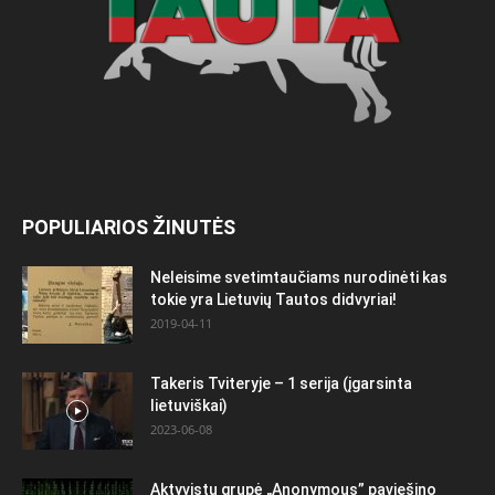
POPULIARIOS ŽINUTĖS
Neleisime svetimtaučiams nurodinėti kas
tokie yra Lietuvių Tautos didvyriai!
2019-04-11
Takeris Tviteryje – 1 serija (įgarsinta
lietuviškai)
2023-06-08
Aktyvistų grupė „Anonymous” paviešino