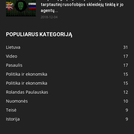
tarptautinį rusofobijos skleidėjų tinklą ir jo
agentų...
2018-12-04
POPULIARUS KATEGORIJĄ
Lietuva
31
Video
17
Pasaulis
17
Politika ir ekonomika
15
Politika ir ekonomika
15
Rolandas Paulauskas
12
Nuomonės
10
Teisė
9
Istorija
9