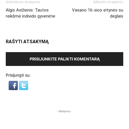
Ankstesnis straipsnis
Sekantis straipsnis
Algis Avižienis: Tautos
Vasario 16-sios eitynės su
reikšmė individo gyvenime
deglais
RAŠYTI ATSAKYMĄ
PRISIJUNKITE PALIKTI KOMENTARĄ
Prisijungti su:
- Reklama -