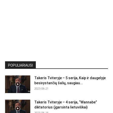
POPULIARIAUSI
Takeris Tviteryje – 5 serija, Kaip ir daugelyje
besivystančių šalių, saugiau...
2023-06-21
Takeris Tviteryje – 4 serija, “Wannabe”
diktatorius (įgarsinta lietuviškai)
2023-06-16