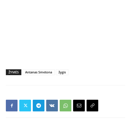
ŽYMĖS
Antanas Smetona
žygis