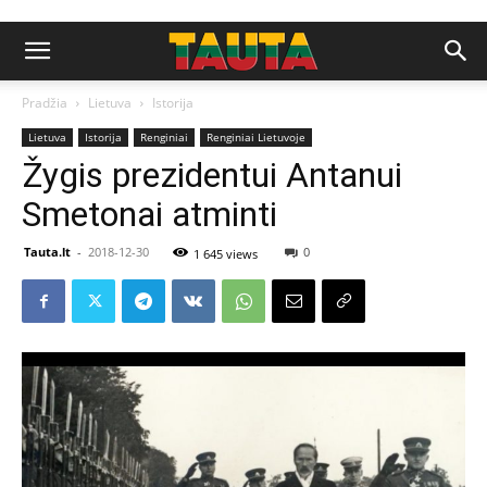
Pradžia
Lietuva
Istorija
Lietuva
Istorija
Renginiai
Renginiai Lietuvoje
Žygis prezidentui Antanui
Smetonai atminti
Tauta.lt
-
2018-12-30
0
1 645 views