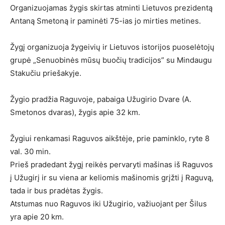
Organizuojamas žygis skirtas atminti Lietuvos prezidentą
Antaną Smetoną ir paminėti 75-ias jo mirties metines.
Žygį organizuoja žygeivių ir Lietuvos istorijos puoselėtojų
grupė „Senuobinės mūsų buočių tradicijos” su Mindaugu
Stakučiu priešakyje.
Žygio pradžia Raguvoje, pabaiga Užugirio Dvare (A.
Smetonos dvaras), žygis apie 32 km.
Žygiui renkamasi Raguvos aikštėje, prie paminklo, ryte 8
val. 30 min.
Prieš pradedant žygį reikės pervaryti mašinas iš Raguvos
į Užugirį ir su viena ar keliomis mašinomis grįžti į Raguvą,
tada ir bus pradėtas žygis.
Atstumas nuo Raguvos iki Užugirio, važiuojant per Šilus
yra apie 20 km.