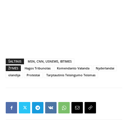
ŠALTINIS
MSN, CNN, USNEWS, IBTIMES
ŽYMĖS
Hagos Tribunolas
Komendanto Valanda
Nyderlandai
olandija
Protestai
Tarptautinis Teisingumo Teismas