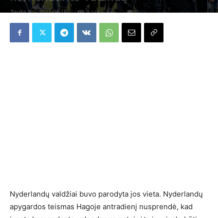
Tauta.lt
-
2021-02-16
0
3 168 views
Nyderlandų valdžiai buvo parodyta jos vieta. Nyderlandų
apygardos teismas Hagoje antradienį nusprendė, kad