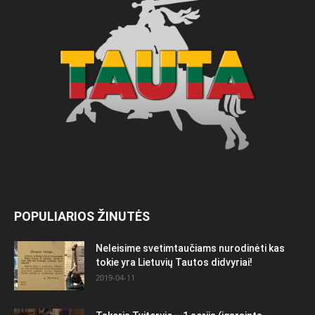
POPULIARIOS ŽINUTĖS
Neleisime svetimtaučiams nurodinėti kas
tokie yra Lietuvių Tautos didvyriai!
2019-04-11