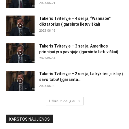
2023-06-21
Takeris Tviteryje – 4 serija, “Wannabe”
diktatorius (įgarsinta lietuviškai)
2023-06-16
Takeris Tviteryje – 3 serija, Amerikos
principai yra pavojuje (įgarsinta lietuviškai)
2023-06-14
Takeris Tviteryje – 2 serija, Laikykitės įsikibę į
savo tabu! (įgarsinta...
2023-06-10
Užkrauti daugiau
KARŠTOS NAUJIENOS