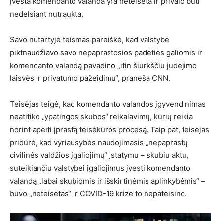
įvesta komendanto valanda yra neteisėta ir privalo būti
nedelsiant nutraukta.
Savo nutartyje teismas pareiškė, kad valstybė
piktnaudžiavo savo nepaprastosios padėties galiomis ir
komendanto valandą pavadino „itin šiurkščiu judėjimo
laisvės ir privatumo pažeidimu“, praneša CNN.
Teisėjas teigė, kad komendanto valandos įgyvendinimas
neatitiko „ypatingos skubos“ reikalavimų, kurių reikia
norint apeiti įprastą teisėkūros procesą. Taip pat, teisėjas
pridūrė, kad vyriausybės naudojimasis „nepaprastų
civilinės valdžios įgaliojimų“ įstatymu – skubiu aktu,
suteikiančiu valstybei įgaliojimus įvesti komendanto
valandą „labai skubiomis ir išskirtinėmis aplinkybėmis“ –
buvo „neteisėtas“ ir COVID-19 krizė to nepateisino.