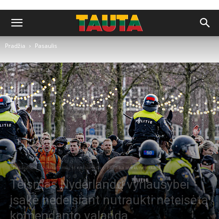
Pradžia
Pasaulis
Pasaulis
Nusikaltimai ir nelaimės
Politika ir ekonomika
Teismas Nyderlandų vyriausybei
įsakė nedelsiant nutraukti neteisėtą
komendanto valandą