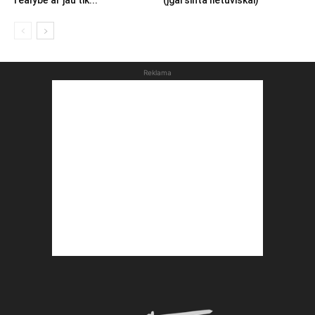
realybė ar jau tik...
(įgarsinta lietuviškai)
Reklama