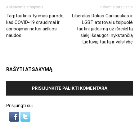
Ankstesnis straipsnis
Sekantis straipsnis
Tarptautinis tyrimas parodė,
Liberalas Rokas Garliauskas ir
kad COVID-19 draudimai ir
LGBT atstovai užsipuolė
apribojimai neturi aiškios
tautinį judėjimą už išreikštą
naudos
siekį išsaugoti nykstančią
Lietuvių tautą ir valstybę
RAŠYTI ATSAKYMĄ
PRISIJUNKITE PALIKTI KOMENTARĄ
Prisijungti su: