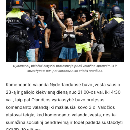
Nyderlandų piliečiai aktyviai protestuoja prieš valdžios sprendimus ir
suvaržymus nuo pat koronaviruso krizės pradžios.
Komendanto valanda Nyderlanduose buvo įvesta sausio
23-ą ir galiojo kiekvieną dieną nuo 21:00-os val. iki 4:30
val., taip pat Olandijos vyriausybė buvo pratęsusi
komendanto valandą iki mažiausiai kovo 3 d. Valdžios
atstovai teigia, kad komendanto valanda įvesta, nes tai
sumažina socialinį bendravimą ir todėl padeda sustabdyti
COVID-19 plitimą.