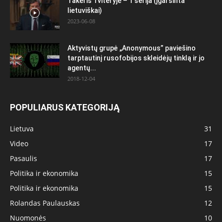
Takeris Tviteryje – 1 serija (įgarsinta
lietuviškai)
2023-06-08
Aktyvistų grupė „Anonymous” paviešino
tarptautinį rusofobijos skleidėjų tinklą ir jo
agentų...
2018-12-04
POPULIARUS KATEGORIJĄ
Lietuva
31
Video
17
Pasaulis
17
Politika ir ekonomika
15
Politika ir ekonomika
15
Rolandas Paulauskas
12
Nuomonės
10