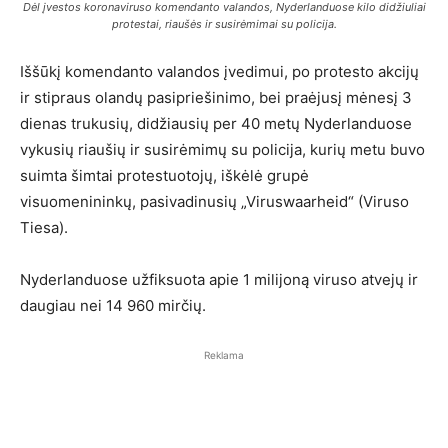
Dėl įvestos koronaviruso komendanto valandos, Nyderlanduose kilo didžiuliai
protestai, riaušės ir susirėmimai su policija.
Iššūkį komendanto valandos įvedimui, po protesto akcijų
ir stipraus olandų pasipriešinimo, bei praėjusį mėnesį 3
dienas trukusių, didžiausių per 40 metų Nyderlanduose
vykusių riaušių ir susirėmimų su policija, kurių metu buvo
suimta šimtai protestuotojų, iškėlė grupė
visuomenininkų, pasivadinusių „Viruswaarheid“ (Viruso
Tiesa).
Nyderlanduose užfiksuota apie 1 milijoną viruso atvejų ir
daugiau nei 14 960 mirčių.
Reklama