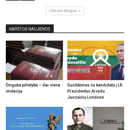
Užkrauti daugiau
KARŠTOS NAUJIENOS
Dviguba pilietybė – dar viena
Susitikimas su kandidatu į LR
imitacija
Prezidentus Arvydu
Juozaičiu Londone