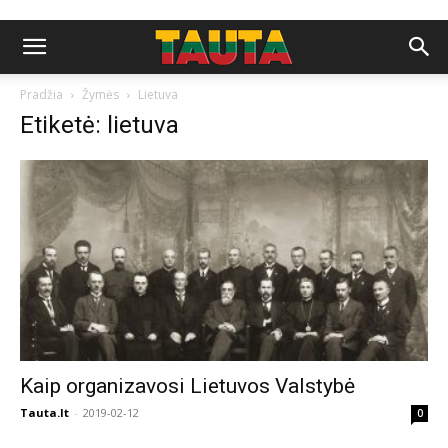
Pradžia
Žymės
Lietuva
Etiketė: lietuva
Kaip organizavosi Lietuvos Valstybė
Tauta.lt
-
2019-02-12
0