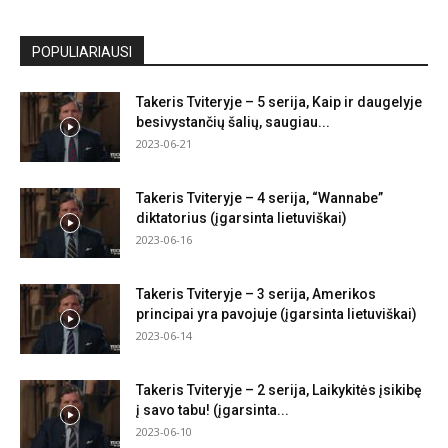
POPULIARIAUSI
Takeris Tviteryje – 5 serija, Kaip ir daugelyje
besivystančių šalių, saugiau...
2023-06-21
Takeris Tviteryje – 4 serija, “Wannabe”
diktatorius (įgarsinta lietuviškai)
2023-06-16
Takeris Tviteryje – 3 serija, Amerikos
principai yra pavojuje (įgarsinta lietuviškai)
2023-06-14
Takeris Tviteryje – 2 serija, Laikykitės įsikibę
į savo tabu! (įgarsinta...
2023-06-10