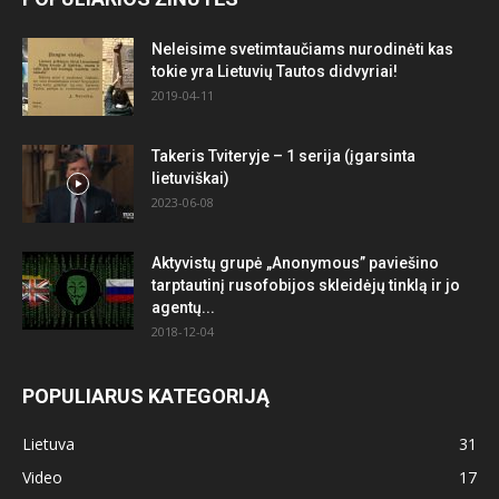
Neleisime svetimtaučiams nurodinėti kas
tokie yra Lietuvių Tautos didvyriai!
2019-04-11
Takeris Tviteryje – 1 serija (įgarsinta
lietuviškai)
2023-06-08
Aktyvistų grupė „Anonymous” paviešino
tarptautinį rusofobijos skleidėjų tinklą ir jo
agentų...
2018-12-04
POPULIARUS KATEGORIJĄ
Lietuva
31
Video
17