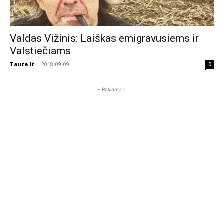
Valdas Vižinis: Laiškas emigravusiems ir
Valstiečiams
Tauta.lt
-
2018-09-09
0
- Reklama -