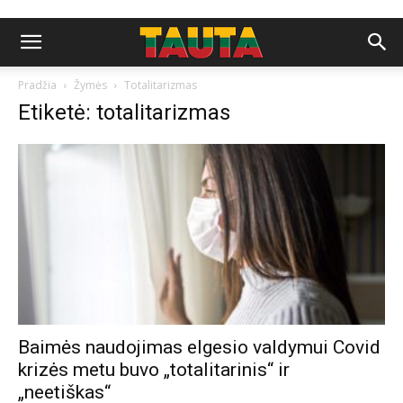
Pradžia
Žymės
Totalitarizmas
Etiketė: totalitarizmas
Baimės naudojimas elgesio valdymui Covid
krizės metu buvo „totalitarinis“ ir
„neetiškas“