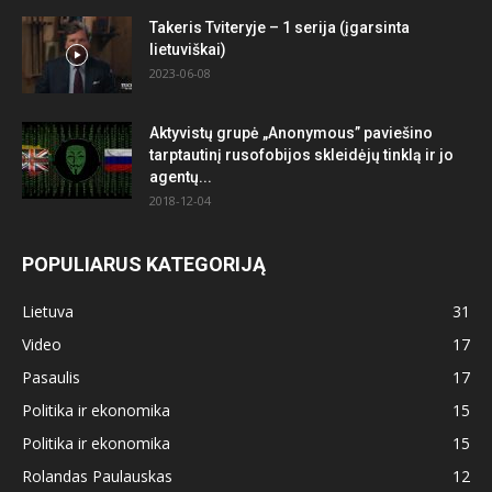
Takeris Tviteryje – 1 serija (įgarsinta
lietuviškai)
2023-06-08
Aktyvistų grupė „Anonymous” paviešino
tarptautinį rusofobijos skleidėjų tinklą ir jo
agentų...
2018-12-04
POPULIARUS KATEGORIJĄ
Lietuva
31
Video
17
Pasaulis
17
Politika ir ekonomika
15
Politika ir ekonomika
15
Rolandas Paulauskas
12