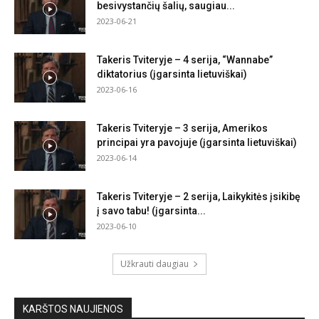
besivystančių šalių, saugiau...
2023-06-21
Takeris Tviteryje – 4 serija, “Wannabe”
diktatorius (įgarsinta lietuviškai)
2023-06-16
Takeris Tviteryje – 3 serija, Amerikos
principai yra pavojuje (įgarsinta lietuviškai)
2023-06-14
Takeris Tviteryje – 2 serija, Laikykitės įsikibę
į savo tabu! (įgarsinta...
2023-06-10
Užkrauti daugiau
KARŠTOS NAUJIENOS