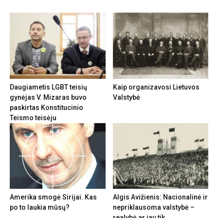
Daugiametis LGBT teisių
Kaip organizavosi Lietuvos
gynėjas V. Mizaras buvo
Valstybė
paskirtas Konstitucinio
Teismo teisėju
Amerika smogė Sirijai. Kas
Algis Avižienis: Nacionalinė ir
po to laukia mūsų?
nepriklausoma valstybė –
realybė ar jau tik...