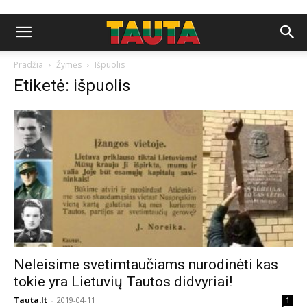
Pradžia
Žymės
Išpuolis
Etiketė: išpuolis
Neleisime svetimtaučiams nurodinėti kas
tokie yra Lietuvių Tautos didvyriai!
Tauta.lt
-
2019-04-11
1