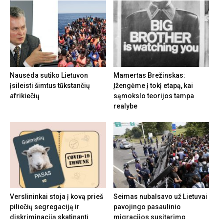
Nausėda sutiko Lietuvon
Mamertas Brežinskas:
įsileisti šimtus tūkstančių
Įžengėme į tokį etapą, kai
afrikiečių
sąmokslo teorijos tampa
realybe
Verslininkai stoja į kovą prieš
Seimas nubalsavo už Lietuvai
piliečių segregaciją ir
pavojingo pasaulinio
diskriminaciją skatinantį
migracijos susitarimo