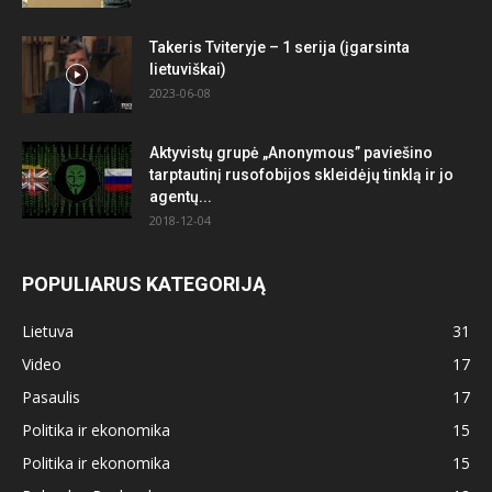
Takeris Tviteryje – 1 serija (įgarsinta
lietuviškai)
2023-06-08
Aktyvistų grupė „Anonymous” paviešino
tarptautinį rusofobijos skleidėjų tinklą ir jo
agentų...
2018-12-04
POPULIARUS KATEGORIJĄ
Lietuva
31
Video
17
Pasaulis
17
Politika ir ekonomika
15
Politika ir ekonomika
15