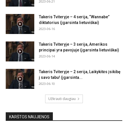
2023-06-21
Takeris Tviteryje – 4 serija, “Wannabe”
diktatorius (įgarsinta lietuviškai)
2023-06-16
Takeris Tviteryje – 3 serija, Amerikos
principai yra pavojuje (įgarsinta lietuviškai)
2023-06-14
Takeris Tviteryje – 2 serija, Laikykitės įsikibę
į savo tabu! (įgarsinta...
2023-06-10
Užkrauti daugiau
KARŠTOS NAUJIENOS