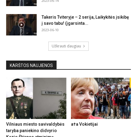
2023-06-14
Takeris Tviteryje – 2 serija, Laikykitės įsikibę
į savo tabu! (įgarsinta...
2023-06-10
Užkrauti daugiau
KARŠTOS NAUJIENOS
Vilniaus miesto savivaldybės
a†a Vokietijai
taryba paniekino didvyrio