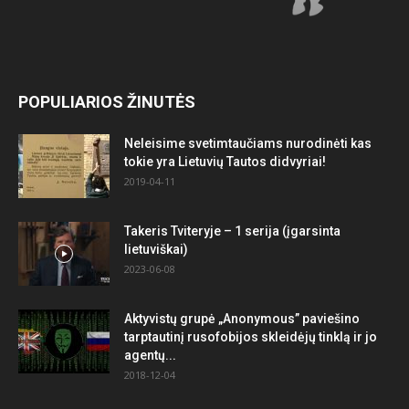
POPULIARIOS ŽINUTĖS
Neleisime svetimtaučiams nurodinėti kas
tokie yra Lietuvių Tautos didvyriai!
2019-04-11
Takeris Tviteryje – 1 serija (įgarsinta
lietuviškai)
2023-06-08
Aktyvistų grupė „Anonymous” paviešino
tarptautinį rusofobijos skleidėjų tinklą ir jo
agentų...
2018-12-04