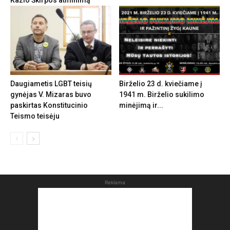
Kazio Škirpos atminimą
Daugiametis LGBT teisių
Birželio 23 d. kviečiame į
gynėjas V. Mizaras buvo
1941 m. Birželio sukilimo
paskirtas Konstitucinio
minėjimą ir...
Teismo teisėju
Reklama