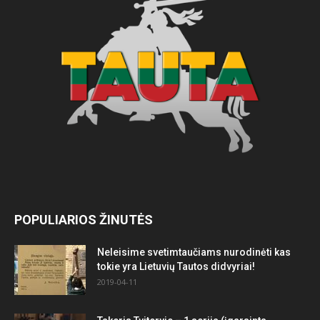
POPULIARIOS ŽINUTĖS
Neleisime svetimtaučiams nurodinėti kas
tokie yra Lietuvių Tautos didvyriai!
2019-04-11