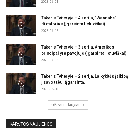
2023-06-21
Takeris Tviteryje – 4 serija, “Wannabe”
diktatorius (įgarsinta lietuviškai)
2023-06-16
Takeris Tviteryje – 3 serija, Amerikos
principai yra pavojuje (įgarsinta lietuviškai)
2023-06-14
Takeris Tviteryje – 2 serija, Laikykitės įsikibę
į savo tabu! (įgarsinta...
2023-06-10
Užkrauti daugiau
KARŠTOS NAUJIENOS