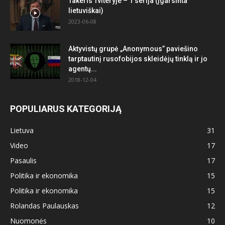
Takeris Tviteryje – 1 serija (įgarsinta
lietuviškai)
2023-06-08
Aktyvistų grupė „Anonymous” paviešino
tarptautinį rusofobijos skleidėjų tinklą ir jo
agentų...
2018-12-04
POPULIARUS KATEGORIJĄ
Lietuva
31
Video
17
Pasaulis
17
Politika ir ekonomika
15
Politika ir ekonomika
15
Rolandas Paulauskas
12
Nuomonės
10