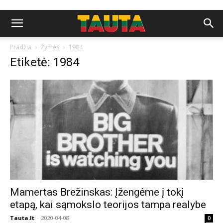
Pradžia
Žymės
1984
Etiketė: 1984
Mamertas Brežinskas: Įžengėme į tokį
etapą, kai sąmokslo teorijos tampa realybe
Tauta.lt
-
2020-04-08
0